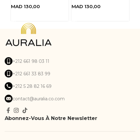
MAD
130,00
MAD
130,00
MA
Ajouter au panier
Ajouter au panier
A
+212 661 98 03 11
+212 661 33 83 99
+212 5 28 82 16 69
contact@auralia.co.com
Abonnez-Vous À Notre Newsletter