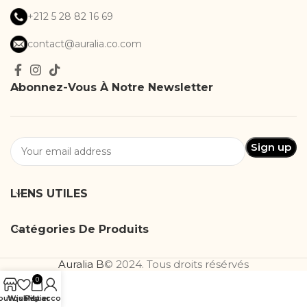
+212 5 28 82 16 69
contact@auralia.co.com
Abonnez-Vous À Notre Newsletter
LIENS UTILES
Catégories De Produits
Auralia B
© 2024. Tous droits résérvés
0
outique
Wishlist
Panier
My account